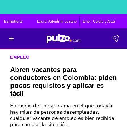
Es noticia:
Laura Valentina Lozano
Enel, Celsia y AES
Po
EMPLEO
Abren vacantes para
conductores en Colombia: piden
pocos requisitos y aplicar es
fácil
En medio de un panorama en el que todavía
hay miles de personas desempleadas,
cualquier vacante de empleo es bien recibida
para cambiar la situación.