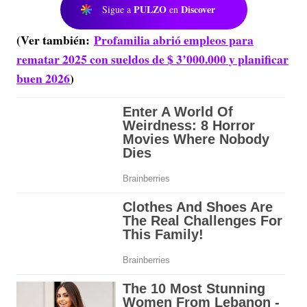
PULZO
Discover
Sigue a
en
(Ver también:
Profamilia abrió empleos para
rematar 2025 con sueldos de $ 3’000.000 y planificar
buen 2026
)