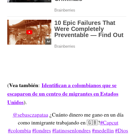
Vea también
Identifican a colombianos que se
(
:
escaparon de un centro de migrantes en Estados
Unidos
).
@sebasczapataa
¿Cuánto dinero me gano en un día
como inmigrante trabajando en 🇬🇧?
#Capcut
#colombia
#londres
#latinosenlondres
#medellin
#Dios