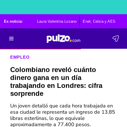
Es noticia:
Laura Valentina Lozano
Enel, Celsia y AES
Po
EMPLEO
Colombiano reveló cuánto
dinero gana en un día
trabajando en Londres: cifra
sorprende
Un joven detalló que cada hora trabajada en
esa ciudad le representa un ingreso de 13.85
libras esterlinas, lo que equivale
aproximadamente a 77.400 pesos.