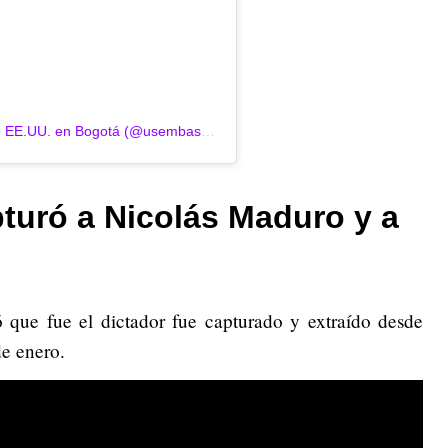
Una publicación compartida por Embajada de EE.UU. en Bogotá (@usembassybogota)
turó a Nicolás Maduro y a
que fue el dictador fue capturado y extraído desde
e enero.