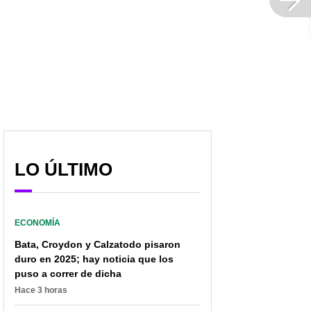
card' para un familiar en
de familiares de
EE. UU.? Conozca el
colombiana con cáncer
paso a paso
a los que les dieron visa
LO ÚLTIMO
ECONOMÍA
Bata, Croydon y Calzatodo pisaron
duro en 2025; hay noticia que los
puso a correr de dicha
Hace 3 horas