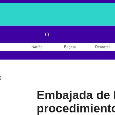
Es noticia:
Laura Valentina Lozano
Enel, Celsia y AES
Nación
Bogotá
Deportes
)
Embajada de E
procedimiento