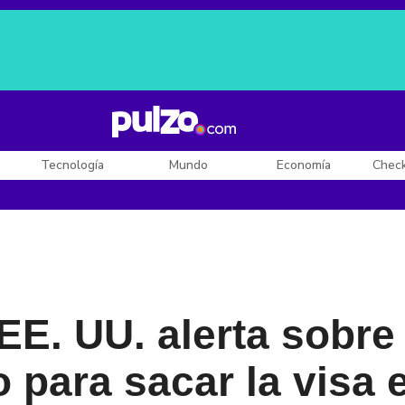
Posesión de De la Espriella
Diego Rueda
Dólar en Colombia
Tecnología
Mundo
Economía
Chec
E. UU. alerta sobre
 para sacar la visa