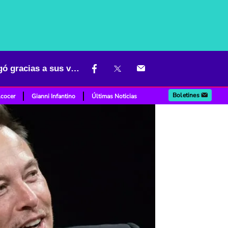
Tesla, empresa de Elon Musk, celebra por buena noticia que les llegó gracias a sus ventas
Boletines
lcocer
Gianni Infantino
Últimas Noticias