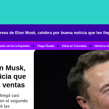
sión de De la Espriella
Diego Rueda
Dólar en Colombia
Verónica A
on Musk,
icia que
s ventas
tregó casi
 en el segundo
ó las