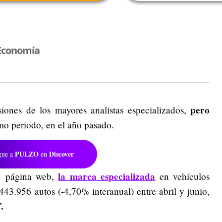
Economía
pero
siones de los mayores analistas especializados,
mo periodo, en el año pasado.
PULZO
Discover
gue a
en
la marca especializada
u página web,
en vehículos
443.956 autos (-4,70% interanual) entre abril y junio,
.