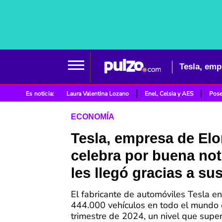
Es noticia:
Laura Valentina Lozano
Enel, Celsia y AES
Pose
ECONOMÍA
Tesla, empresa de El
celebra por buena not
les llegó gracias a su
El fabricante de automóviles Tesla en
444.000 vehículos en todo el mundo
trimestre de 2024, un nivel que super