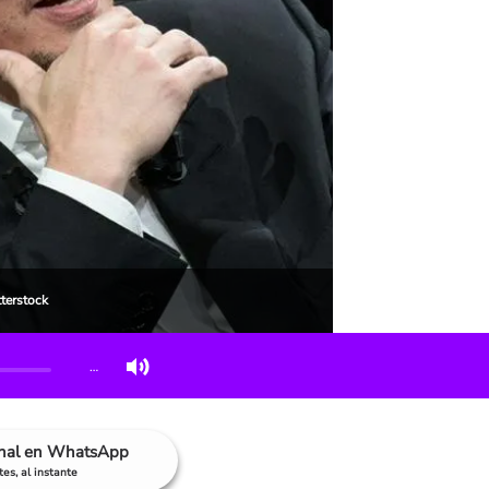
terstock
…
anal en WhatsApp
es, al instante