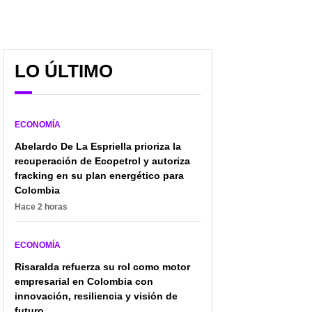
LO ÚLTIMO
Tesla, empresa de Elon
Mujer se quedó
Musk, anunció inversión
encerrada en su carro a
multimillonaria para el
40 grados de
ECONOMÍA
largo plazo
temperatura; se salvó
Abelardo De La Espriella prioriza la
de una tragedia
recuperación de Ecopetrol y autoriza
fracking en su plan energético para
Colombia
Hace 2 horas
ECONOMÍA
Risaralda refuerza su rol como motor
empresarial en Colombia con
innovación, resiliencia y visión de
futuro