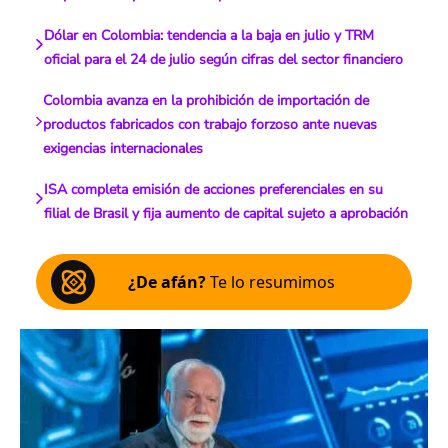
Dólar en Colombia: tendencia a la baja en julio y TRM
oficial para el 24 de julio según cifras del sector financiero
Colombia avanza en la prohibición de importación de
productos fabricados con trabajo forzoso ante nuevas
exigencias internacionales
ISA completa emisión de acciones preferenciales en su
filial de Brasil y fija aumento de capital sujeto a aprobación
¿De afán?
Te lo resumimos