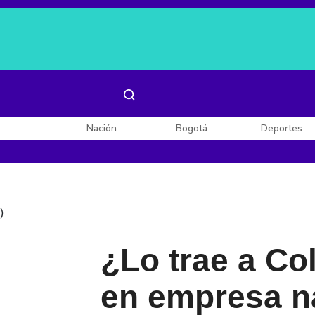
Es noticia:
Laura Valentina Lozano
Enel, Celsia y AES
Nación
Bogotá
Deportes
)
¿Lo trae a Co
en empresa na