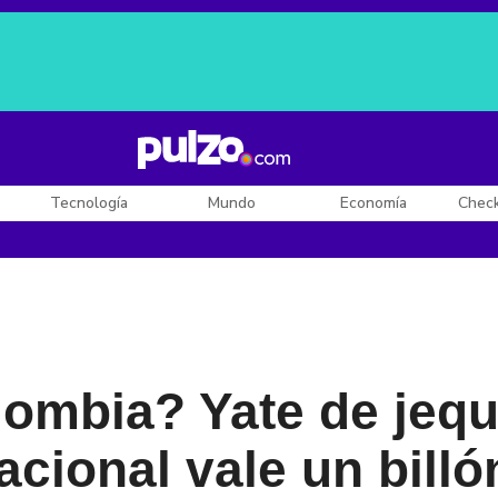
Posesión de De la Espriella
Diego Rueda
Dólar en Colombia
Tecnología
Mundo
Economía
Chec
lombia? Yate de jeq
cional vale un bill