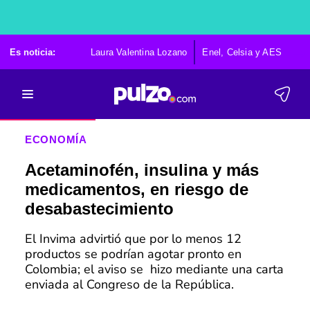
Es noticia:
Laura Valentina Lozano
Enel, Celsia y AES
Po
ECONOMÍA
Acetaminofén, insulina y más
medicamentos, en riesgo de
desabastecimiento
El Invima advirtió que por lo menos 12
productos se podrían agotar pronto en
Colombia; el aviso se hizo mediante una carta
enviada al Congreso de la República.