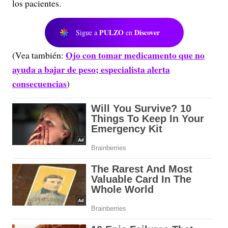
los pacientes.
PULZO
Discover
Sigue a
en
Ojo con tomar medicamento que no
(Vea también:
ayuda a bajar de peso; especialista alerta
consecuencias
)