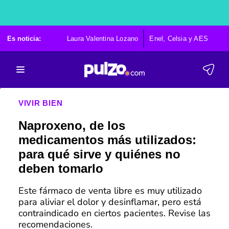
Es noticia:
Laura Valentina Lozano
Enel, Celsia y AES
Po
VIVIR BIEN
Naproxeno, de los
medicamentos más utilizados:
para qué sirve y quiénes no
deben tomarlo
Este fármaco de venta libre es muy utilizado
para aliviar el dolor y desinflamar, pero está
contraindicado en ciertos pacientes. Revise las
recomendaciones.