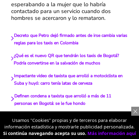
esperabando a la mujer que lo habría
contactado para un servicio cuando dos
hombres se acercaron y lo remataron.
Decreto que Petro dejó firmado antes de irse cambia varias
reglas para los taxis en Colombia
¿Qué es el nuevo QR que tendrán los taxis de Bogotá?
Podría convertirse en la salvación de muchos
Impactante video de taxista que arrolló a motociclista en
Suba y huyó: carro tenía latas de cerveza
Definen condena a taxista que arrolló a más de 11
personas en Bogotá: se le fue hondo
Usamos "Cookies" propias y de terceros para elaborar
¿De afán?
Te lo resumimos
información estadística y mostrarle publicidad personalizada.
Si continúa navegando acepta su uso.
Más información aquí