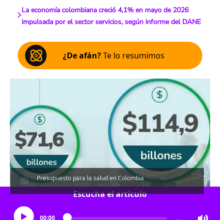
La economía colombiana creció 4,1% en mayo de 2026
impulsada por el sector servicios, según informe del DANE
¿De afán?
Te lo resumimos
Presupuesto para la salud en Colombia
Escucha el artículo
00:00
…