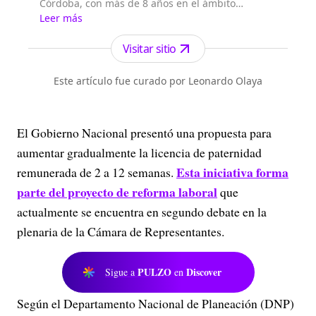
Córdoba, con más de 8 años en el ámbito
periodístico, llevando la actualidad informativa
Leer más
de la región y el país.
Visitar sitio
Este artículo fue curado por Leonardo Olaya
El Gobierno Nacional presentó una propuesta para
aumentar gradualmente la licencia de paternidad
Esta iniciativa forma
remunerada de 2 a 12 semanas.
parte del proyecto de reforma laboral
que
actualmente se encuentra en segundo debate en la
plenaria de la Cámara de Representantes.
PULZO
Discover
Sigue a
en
Según el Departamento Nacional de Planeación (DNP)