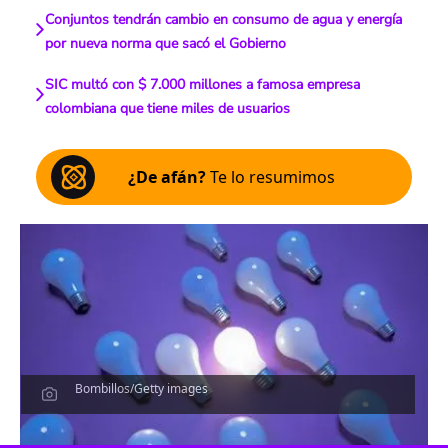
Conjuntos tendrán cambio en consumo de agua y energía
por nueva norma que sacó el Gobierno
SIC multó con $ 7.000 millones a famosa empresa
colombiana que tiene miles de usuarios
¿De afán?
Te lo resumimos
Bombillos/Getty images
Escucha el artículo