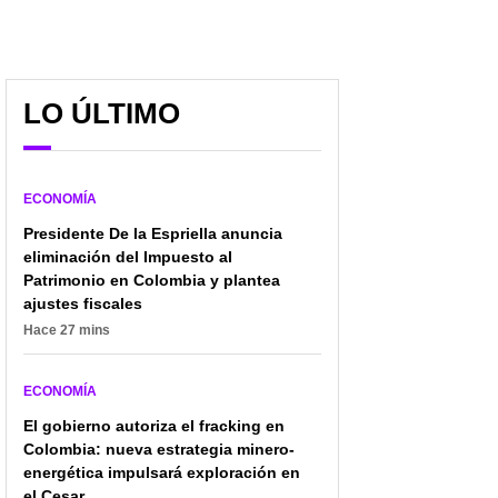
LO ÚLTIMO
Surge otro problema con
Dueña de Crepes &
negocio (en crisis) en
Waffles sacó nueva
Colombia; Gobierno hará
canción, sin importar
movida que preocupa
malas opiniones: esta es
ECONOMÍA
menos dura
Presidente De la Espriella anuncia
eliminación del Impuesto al
Patrimonio en Colombia y plantea
ajustes fiscales
Hace 27 mins
ECONOMÍA
El gobierno autoriza el fracking en
Colombia: nueva estrategia minero-
energética impulsará exploración en
el Cesar