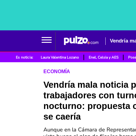
Es noticia:
Laura Valentina Lozano
Enel, Celsia y AES
Pose
ECONOMÍA
Vendría mala noticia 
trabajadores con turn
nocturno: propuesta c
se caería
Aunque en la Cámara de Representan