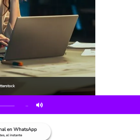
tterstock
…
anal en WhatsApp
es, al instante