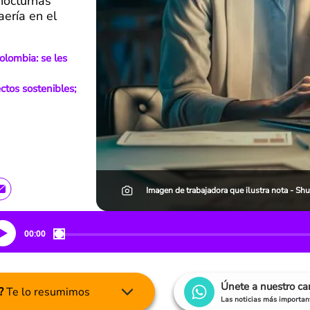
 nocturnas
aería en el
olombia: se les
ctos sostenibles;
Imagen de trabajadora que ilustra nota - Shu
00:00
Únete a nuestro c
?
Te lo resumimos
Las noticias más important