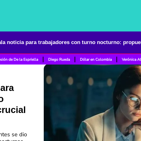
sión de De la Espriella
Diego Rueda
Dólar en Colombia
Verónica A
para
o
rucial
tes se dio