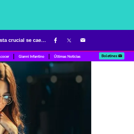
Vendría mala noticia para trabajadores con turno nocturno: propuesta crucial se caería
Boletines
lcocer
Gianni Infantino
Últimas Noticias