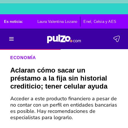
Es noticia:
Laura Valentina Lozano
Enel, Celsia y AES
Po
ECONOMÍA
Aclaran cómo sacar un
préstamo a la fija sin historial
crediticio; tener celular ayuda
Acceder a este producto financiero a pesar de
no contar con un perfil en entidades bancarias
es posible. Hay recomendaciones de
especialistas para lograrlo.