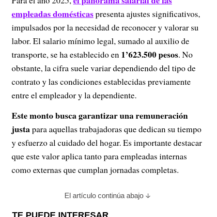
el panorama salarial de las
Para el año 2025,
i
empleadas domésticas
presenta ajustes significativos,
impulsados por la necesidad de reconocer y valorar su
d
labor. El salario mínimo legal, sumado al auxilio de
1’623.500 pesos
transporte, se ha establecido en
. No
e
obstante, la cifra suele variar dependiendo del tipo de
o
contrato y las condiciones establecidas previamente
entre el empleador y la dependiente.
Este monto busca garantizar una remuneración
justa
para aquellas trabajadoras que dedican su tiempo
y esfuerzo al cuidado del hogar. Es importante destacar
que este valor aplica tanto para empleadas internas
como externas que cumplan jornadas completas.
El artículo continúa abajo
TE PUEDE INTERESAR