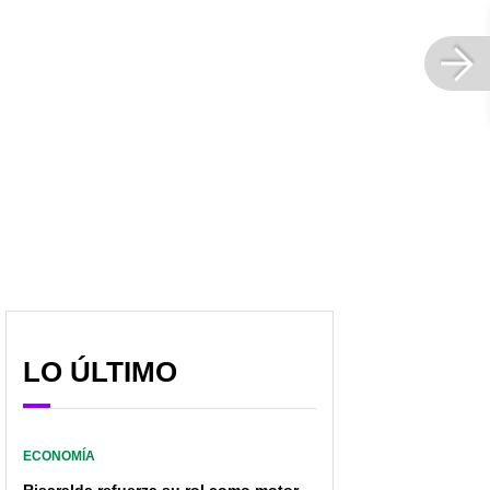
LO ÚLTIMO
Petro: "La operación
Petro dejará que
fundamental
campesinos continúen
antinarcóticos no será la
con cultivos de coca;
fumigación a los
sustitución debe ser
ECONOMÍA
campesinos"
gradual