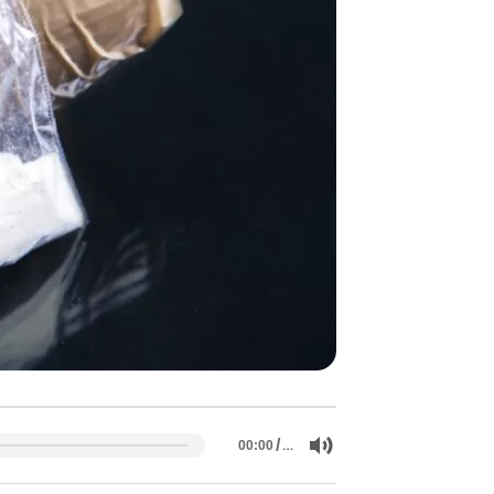
/
…
00:00