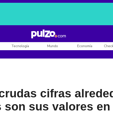
Posesión de De la Espriella
Diego Rueda
Dólar en Colombia
Tecnología
Mundo
Economía
Chec
crudas cifras alrede
s son sus valores e