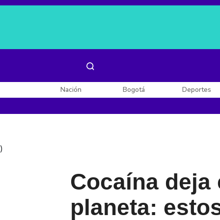
Es noticia:
Laura Valentina Lozano
Enel, Celsia y AES
Nación
Bogotá
Deportes
)
Cocaína deja 
planeta: esto