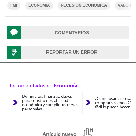
FMI
ECONOMÍA
RECESIÓN ECONÓMICA
VALORA 
COMENTARIOS
REPORTAR UN ERROR
Recomendados en
Economía
Domina tus finanzas: claves
¿Cómo usar las cesantí
para construir estabilidad
comprar vivienda 2026
económica y cumplir tus metas
fácil lo puede hacer co
personales
Artículo nuevo