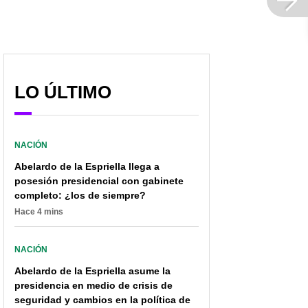
LO ÚLTIMO
NACIÓN
Abelardo de la Espriella llega a
posesión presidencial con gabinete
completo: ¿los de siempre?
Hace 4 mins
NACIÓN
Abelardo de la Espriella asume la
presidencia en medio de crisis de
Por tres vicios
Gustavo Petro dejó claro
seguridad y cambios en la política de
"insubsanables",
si alias ‘19’ (de ‘primera