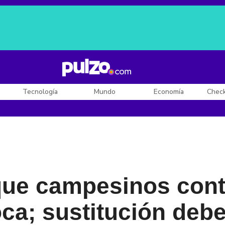
Posesión de De la Espriella
Diego Rueda
Dólar en Colombia
Tecnología
Mundo
Economía
Chec
 que campesinos con
oca; sustitución deb