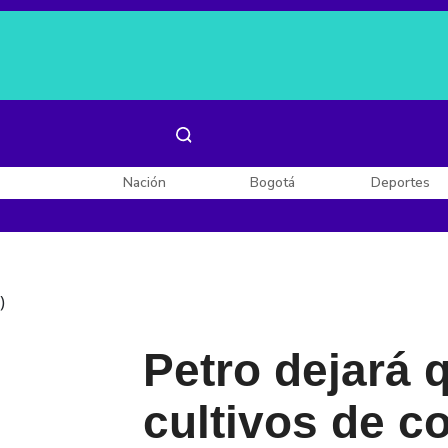
Es noticia:
Laura Valentina Lozano
Enel, Celsia y AES
Nación
Bogotá
Deportes
)
Petro dejará
cultivos de c