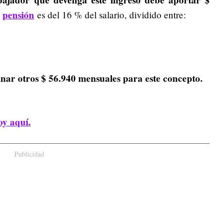
bajador que devenga este ingreso debe aportar $
pensión
a
es del 16 % del salario, dividido entre:
inar otros $ 56.940 mensuales para este concepto.
oy aquí.
Publicidad