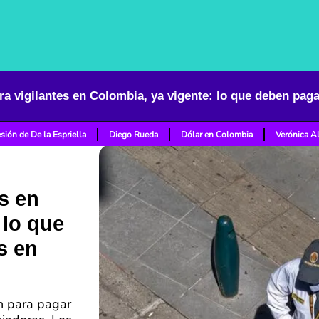
a vigilantes en Colombia, ya vigente: lo que deben pag
sión de De la Espriella
Diego Rueda
Dólar en Colombia
Verónica A
s en
 lo que
s en
n para pagar