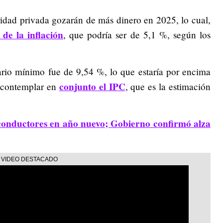
uridad privada gozarán de más dinero en 2025, lo cual,
 de la inflación
, que podría ser de 5,1 %, según los
ario mínimo fue de 9,54 %, lo que estaría por encima
conjunto el IPC
e contemplar en
, que es la estimación
onductores en año nuevo; Gobierno confirmó alza