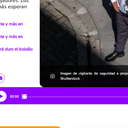
ajadores. Los
 más esperan
nte y más en
nte y más en
á duro el bolsillo
Imagen de vigilante de seguridad a pro
Shutterstock
00:00