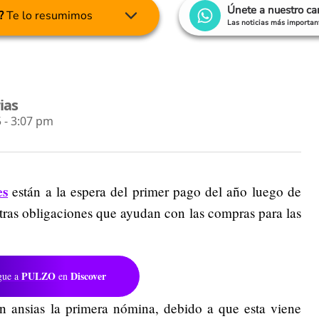
Únete a nuestro c
?
Te lo resumimos
Las noticias más important
ias
 - 3:07 pm
es
están a la espera del primer pago del año luego de
tras obligaciones que ayudan con las compras para las
PULZO
Discover
gue a
en
 ansias la primera nómina, debido a que esta viene