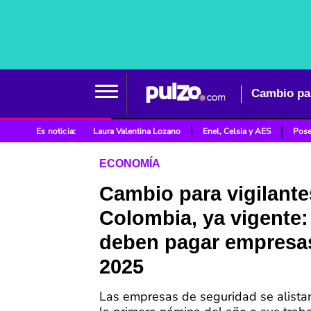
Cambio par
Es noticia:
Laura Valentina Lozano
Enel, Celsia y AES
Pose
ECONOMÍA
Cambio para vigilante
Colombia, ya vigente:
deben pagar empresa
2025
Las empresas de seguridad se alista