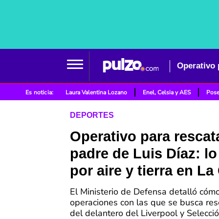
Operativo p
Es noticia:
Laura Valentina Lozano
Enel, Celsia y AES
Pose
DEPORTES
Operativo para rescata
padre de Luis Díaz: l
por aire y tierra en La
El Ministerio de Defensa detalló cóm
operaciones con las que se busca res
del delantero del Liverpool y Selecci