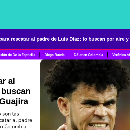
ara rescatar al padre de Luis Díaz: lo buscan por aire y 
sión de De la Espriella
Diego Rueda
Dólar en Colombia
Verónica A
r al
o buscan
 Guajira
o son las
catar al padre
ón Colombia.