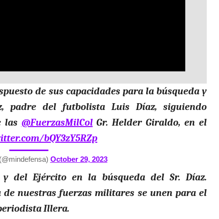
Video
spuesto de sus capacidades para la búsqueda y
, padre del futbolista Luis Díaz, siguiendo
e las
@FuerzasMilCol
Gr. Helder Giraldo, en el
witter.com/bQY3zY5RZp
 (@mindefensa)
October 29, 2023
 y del Ejército en la búsqueda del Sr. Díaz.
a de nuestras fuerzas militares se unen para el
eriodista Illera.