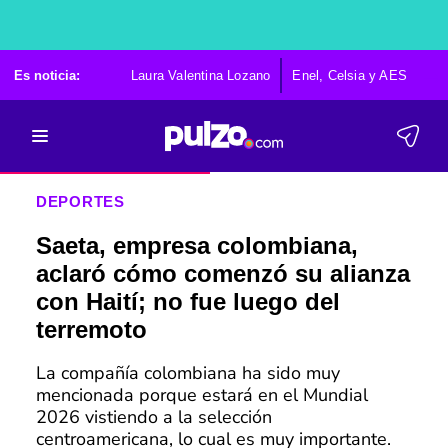
Es noticia:
Laura Valentina Lozano
Enel, Celsia y AES
Po
DEPORTES
Saeta, empresa colombiana,
aclaró cómo comenzó su alianza
con Haití; no fue luego del
terremoto
La compañía colombiana ha sido muy
mencionada porque estará en el Mundial
2026 vistiendo a la selección
centroamericana, lo cual es muy importante.