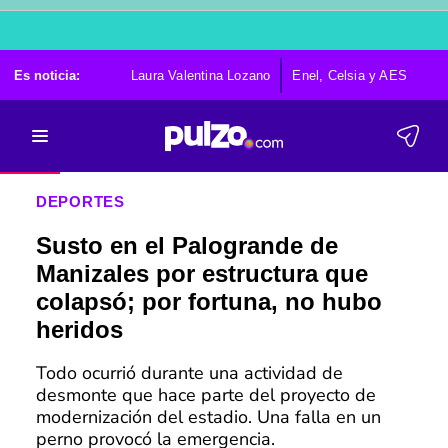
Es noticia:
Laura Valentina Lozano
Enel, Celsia y AES
Po
DEPORTES
Susto en el Palogrande de
Manizales por estructura que
colapsó; por fortuna, no hubo
heridos
Todo ocurrió durante una actividad de
desmonte que hace parte del proyecto de
modernización del estadio. Una falla en un
perno provocó la emergencia.