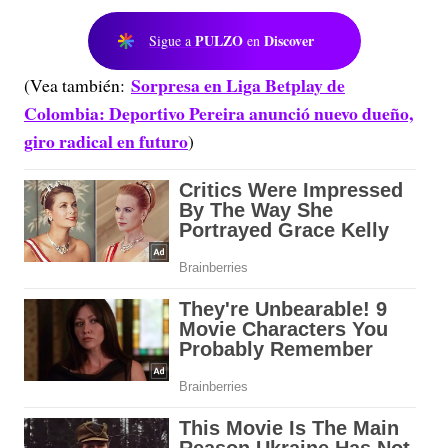
PULZO
Discover
Sigue a
en
Sorpresa en Liga Betplay de
(Vea también:
Colombia: Deportivo Pereira anunció nuevo dueño,
giro radical en futuro
)