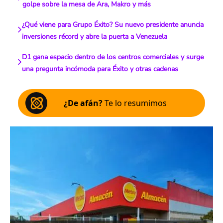
golpe sobre la mesa de Ara, Makro y más
¿Qué viene para Grupo Éxito? Su nuevo presidente anuncia
inversiones récord y abre la puerta a Venezuela
D1 gana espacio dentro de los centros comerciales y surge
una pregunta incómoda para Éxito y otras cadenas
¿De afán?
Te lo resumimos