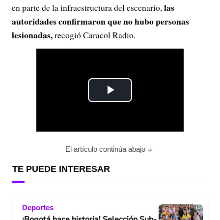
las
en parte de la infraestructura del escenario,
autoridades confirmaron que no hubo personas
lesionadas,
recogió Caracol Radio.
P
l
a
El artículo continúa abajo
y
TE PUEDE INTERESAR
V
Deportes
i
¡Bogotá hace historia! Selección Sub-