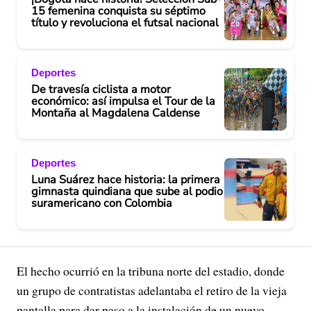
15 femenina conquista su séptimo
d
título y revoluciona el futsal nacional
e
Deportes
o
De travesía ciclista a motor
económico: así impulsa el Tour de la
Montaña al Magdalena Caldense
Deportes
Luna Suárez hace historia: la primera
gimnasta quindiana que sube al podio
suramericano con Colombia
El hecho ocurrió en la tribuna norte del estadio, donde
un grupo de contratistas adelantaba el retiro de la vieja
pantalla para dar paso a la instalación de un nuevo