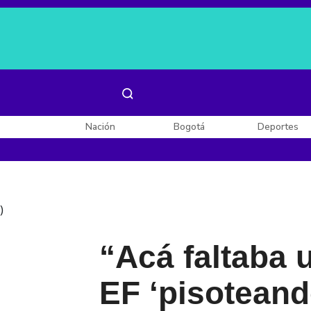
Es noticia:
Laura Valentina Lozano
Enel, Celsia y AES
Nación
Bogotá
Deportes
)
“Acá faltaba u
EF ‘pisoteand