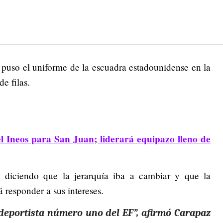
 puso el uniforme de la escuadra estadounidense en la
e filas.
l Ineos para San Juan; liderará equipazo lleno de
 diciendo que la jerarquía iba a cambiar y que la
responder a sus intereses.
deportista número uno del EF”,
a
firmó Carapaz