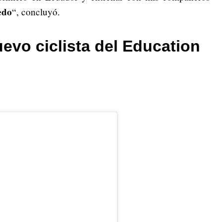
edo
“, concluyó.
uevo ciclista del Education
: