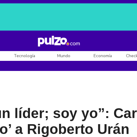
Posesión de De la Espriella
Diego Rueda
Dólar en Colombia
Tecnología
Mundo
Economía
Chec
n líder; soy yo”: Car
o’ a Rigoberto Urán