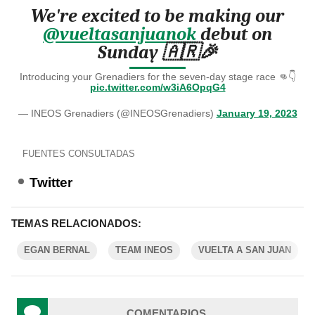
We're excited to be making our
@vueltasanjuanok
debut on
Sunday 🇦🇷🎉
Introducing your Grenadiers for the seven-day stage race 👊👇
pic.twitter.com/w3iA6OpqG4
— INEOS Grenadiers (@INEOSGrenadiers)
January 19, 2023
FUENTES CONSULTADAS
Twitter
TEMAS RELACIONADOS:
EGAN BERNAL
TEAM INEOS
VUELTA A SAN JUAN
COMENTARIOS