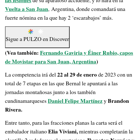
las lesiones
de su aparatoso accidente, y lo hará en la
Vuelta a San Juan
,
Argentina, donde comandará una
fuerte nómina en la que hay 2 ‘escarabajos’ más.
Sigue a
PULZO
en
Discover
(Vea también:
Fernando Gaviria y Éiner Rubio, capos
de Movistar para San Juan, Argentina
)
22 al 29 de enero
La competencia irá del
de 2023 con un
total de 7 etapas en las que Bernal le apuntará a las
jornadas montañosas junto a los también
Daniel Felipe Martínez
Brandon
cundinamarqueses
y
Rivera.
Entre tanto, para las fracciones planas la carta será el
Elia Viviani,
embalador italiano
mientras completarán la