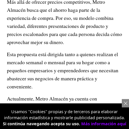
Más allá de ofrecer precios competitivos, Metro
Almacén busca que el ahorro haga parte de la
experiencia de compra. Por eso, su modelo combina
variedad, diferentes presentaciones de producto y
precios escalonados para que cada persona decida cómo
aprovechar mejor su dinero.
Esta propuesta está dirigida tanto a quienes realizan el
mercado semanal o mensual para su hogar como a
pequeños empresarios y emprendedores que necesitan
abastecer sus negocios de manera práctica y
conveniente.
Actualmente, Metro Almacén ya cuenta con
supermercados en Bogotá, con sedes en Bosa, Fontibón,
Usamos "Cookies" propias y de terceros para elaborar
Alquería y Banderas; además de Facatativá, Girón,
información estadística y mostrarle publicidad personalizada.
Pasto (Único), Pitalito, Medellín (Prado), Neiva,
Si continúa navegando acepta su uso.
Más información aquí