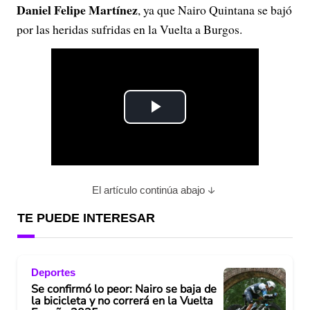
Daniel Felipe Martínez
, ya que Nairo Quintana se bajó
por las heridas sufridas en la Vuelta a Burgos.
P
l
a
El artículo continúa abajo
y
TE PUEDE INTERESAR
V
Deportes
i
Se confirmó lo peor: Nairo se baja de
la bicicleta y no correrá en la Vuelta
d