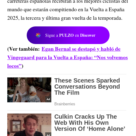
carreteras españolas recibirán a los mejores ciclistas del
mundo que estarán compitiendo en la Vuelta a España
2025, la tercera y última gran vuelta de la temporada.
PULZO
Discover
Sigue a
en
(Ver también:
Egan Bernal se destapó y habló de
Vingegaard para la Vuelta a España: “Nos volvemos
locos”
)