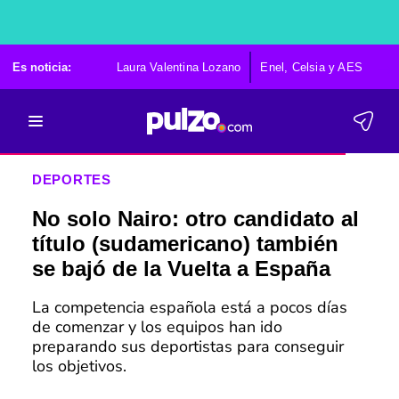
Es noticia:
Laura Valentina Lozano
Enel, Celsia y AES
Po
DEPORTES
No solo Nairo: otro candidato al
título (sudamericano) también
se bajó de la Vuelta a España
La competencia española está a pocos días
de comenzar y los equipos han ido
preparando sus deportistas para conseguir
los objetivos.