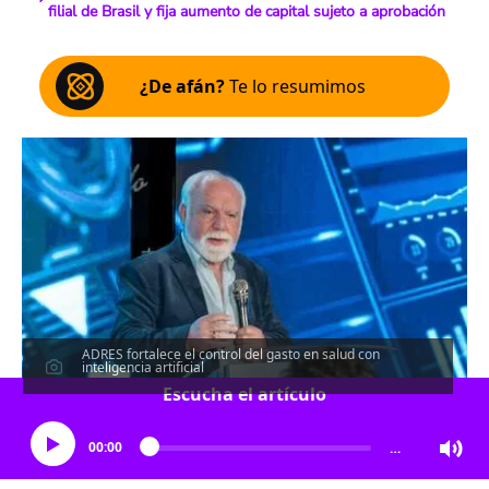
filial de Brasil y fija aumento de capital sujeto a aprobación
¿De afán?
Te lo resumimos
ADRES fortalece el control del gasto en salud con
inteligencia artificial
Escucha el artículo
00:00
…