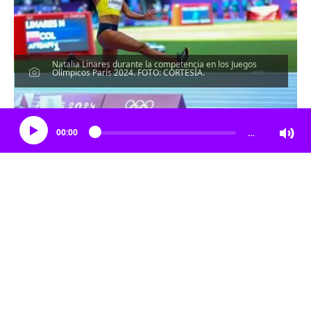
Natalia Linares durante la competencia en los Juegos
Olímpicos París 2024. FOTO: CORTESÍA.
Escucha el artículo
00:00
…