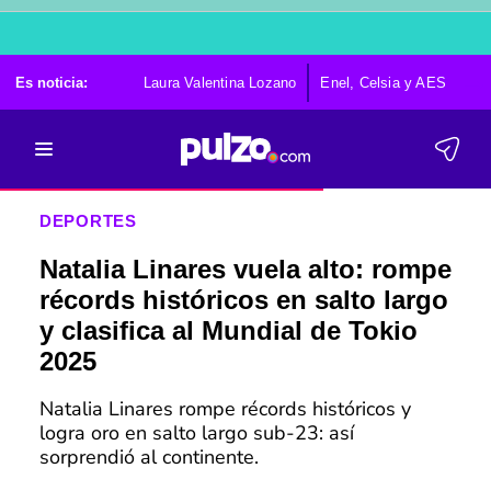
Es noticia:
Laura Valentina Lozano
Enel, Celsia y AES
Po
DEPORTES
Natalia Linares vuela alto: rompe
récords históricos en salto largo
y clasifica al Mundial de Tokio
2025
Natalia Linares rompe récords históricos y
logra oro en salto largo sub-23: así
sorprendió al continente.