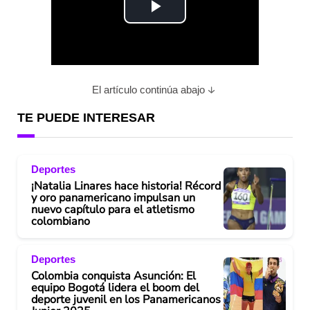
P
l
a
El artículo continúa abajo
y
TE PUEDE INTERESAR
V
Deportes
i
¡Natalia Linares hace historia! Récord
y oro panamericano impulsan un
d
nuevo capítulo para el atletismo
colombiano
e
Deportes
o
Colombia conquista Asunción: El
equipo Bogotá lidera el boom del
deporte juvenil en los Panamericanos