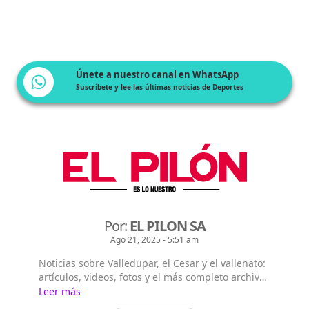
Únete a nuestro canal en WhatsApp
Suscríbete y lee las últimas noticias de Deportes
Por:
EL PILON SA
Ago 21, 2025 - 5:51 am
Noticias sobre Valledupar, el Cesar y el vallenato:
artículos, videos, fotos y el más completo archivo
de noticias de Colombia y el mundo en El Pilón.
Leer más