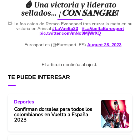
🩸 Una victoria y liderato
sellados… ¡𝐂𝐎𝐍 𝐒𝐀𝐍𝐆𝐑𝐄!
💥 La fea caída de Remco Evenepoel tras cruzar la meta en su
victoria en Arinsal.
#LaVuelta23
|
#LaVueltaEurosport
pic.twitter.com/mNo9MjWrXQ
— Eurosport.es (@Eurosport_ES)
August 28, 2023
El artículo continúa abajo
TE PUEDE INTERESAR
Deportes
Confirman dorsales para todos los
colombianos en Vuelta a España
2023