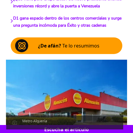
inversiones récord y abre la puerta a Venezuela
D1 gana espacio dentro de los centros comerciales y surge
una pregunta incómoda para Éxito y otras cadenas
¿De afán?
Te lo resumimos
Metro Alquería
Escucha el artículo