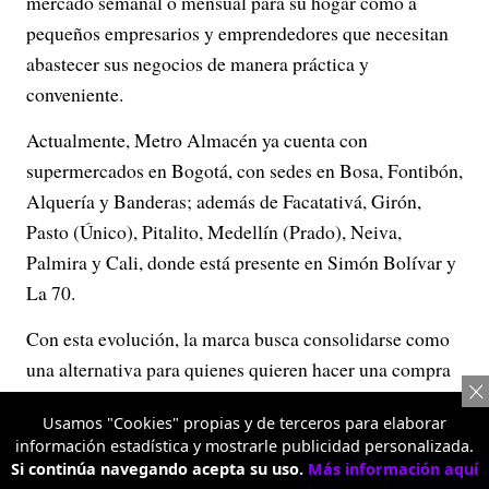
mercado semanal o mensual para su hogar como a
pequeños empresarios y emprendedores que necesitan
abastecer sus negocios de manera práctica y
conveniente.
Actualmente, Metro Almacén ya cuenta con
supermercados en Bogotá, con sedes en Bosa, Fontibón,
Alquería y Banderas; además de Facatativá, Girón,
Pasto (Único), Pitalito, Medellín (Prado), Neiva,
Palmira y Cali, donde está presente en Simón Bolívar y
La 70.
Con esta evolución, la marca busca consolidarse como
una alternativa para quienes quieren hacer una compra
inteligente, encontrando en un mismo supermercado
Usamos "Cookies" propias y de terceros para elaborar
variedad, calidad y opciones para ahorrar más, tanto en
información estadística y mostrarle publicidad personalizada.
las compras del hogar como en las del negocio.
Si continúa navegando acepta su uso.
Más información aquí