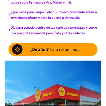
golpe sobre la mesa de Ara, Makro y más
¿Qué viene para Grupo Éxito? Su nuevo presidente anuncia
inversiones récord y abre la puerta a Venezuela
D1 gana espacio dentro de los centros comerciales y surge
una pregunta incómoda para Éxito y otras cadenas
¿De afán?
Te lo resumimos