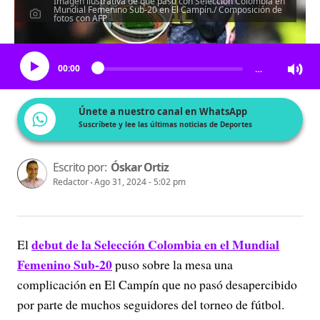
Imagen ilustrativa de qué pasó con Selección Colombia en
Mundial Femenino Sub-20 en El Campín./ Composición de
fotos con AFP
Escucha el artículo
00:00
…
Únete a nuestro canal en WhatsApp
Suscríbete y lee las últimas noticias de Deportes
Escrito por:
Óskar Ortiz
Redactor
Ago 31, 2024 - 5:02 pm
debut de la Selección Colombia en el Mundial
El
Femenino Sub-20
puso sobre la mesa una
complicación en El Campín que no pasó desapercibido
por parte de muchos seguidores del torneo de fútbol.