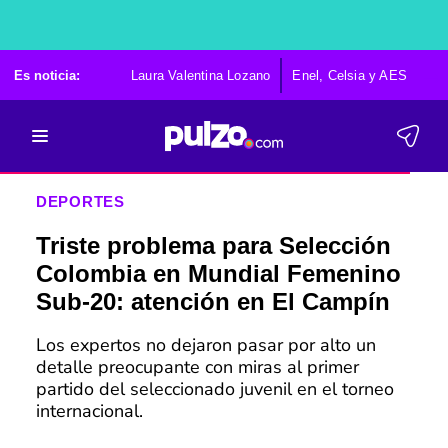
Es noticia:
Laura Valentina Lozano
Enel, Celsia y AES
Po
DEPORTES
Triste problema para Selección
Colombia en Mundial Femenino
Sub-20: atención en El Campín
Los expertos no dejaron pasar por alto un
detalle preocupante con miras al primer
partido del seleccionado juvenil en el torneo
internacional.