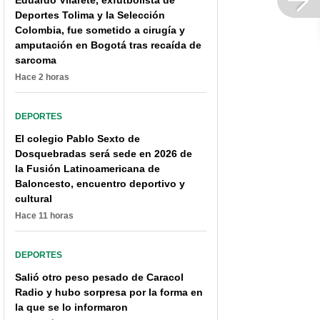
Eduardo Vilarete, exfutbolista de
impulsa a Colombia en
miles de millones al año
Deportes Tolima y la Selección
medallero
Colombia, fue sometido a cirugía y
amputación en Bogotá tras recaída de
sarcoma
Hace 2 horas
DEPORTES
El colegio Pablo Sexto de
Dosquebradas será sede en 2026 de
la Fusión Latinoamericana de
Baloncesto, encuentro deportivo y
cultural
Hace 11 horas
DEPORTES
Salió otro peso pesado de Caracol
Radio y hubo sorpresa por la forma en
la que se lo informaron