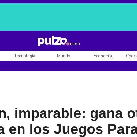
Posesión de De la Espriella
Diego Rueda
Dólar en Colombia
Tecnología
Mundo
Economía
Chec
n, imparable: gana o
a en los Juegos Par