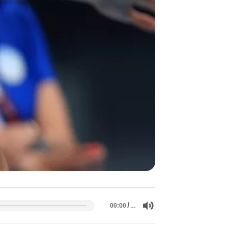
/
…
00:00