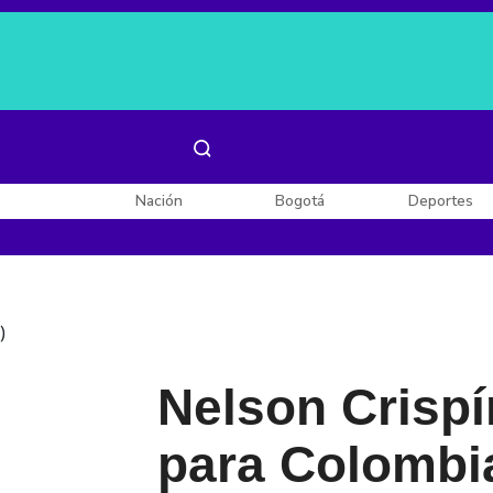
Es noticia:
Laura Valentina Lozano
Enel, Celsia y AES
Nación
Bogotá
Deportes
)
Nelson Crispí
para Colombi