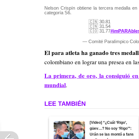
Nelson Crispín obtiene la tercera medalla e
categoría S6.
🇨🇳 30.81
🇨🇳 31.54
🇨🇴 31.77
#imPARAble
— Comité Paralímpico Col
El para atleta ha ganado tres medall
colombiano en lograr una presea en las
La primera, de oro, la consiguió e
mundial
.
LEE TAMBIÉN
[Video] “¿Cuál ‘Rigo’,
güev…? No soy ‘Rigo’”:
Urán se las montó a fans