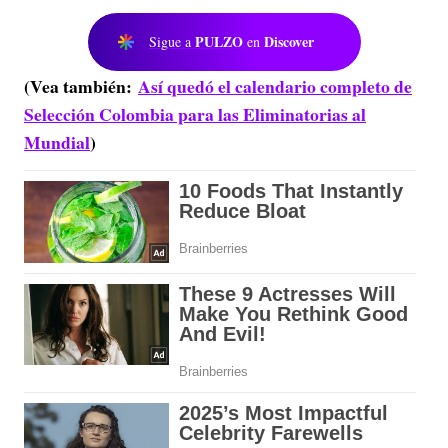
PULZO
Discover
Sigue a
en
(Vea también:
Así quedó el calendario completo de
Selección Colombia para las Eliminatorias al
Mundial
)