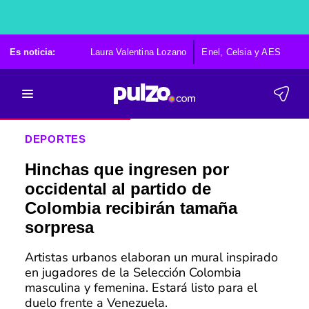
Es noticia:
Laura Valentina Lozano
Enel, Celsia y AES
Po
DEPORTES
Hinchas que ingresen por
occidental al partido de
Colombia recibirán tamaña
sorpresa
Artistas urbanos elaboran un mural inspirado
en jugadores de la Selección Colombia
masculina y femenina. Estará listo para el
duelo frente a Venezuela.