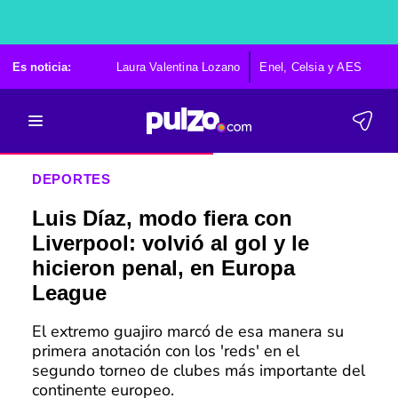
Es noticia:
Laura Valentina Lozano
Enel, Celsia y AES
Po
DEPORTES
Luis Díaz, modo fiera con
Liverpool: volvió al gol y le
hicieron penal, en Europa
League
El extremo guajiro marcó de esa manera su
primera anotación con los 'reds' en el
segundo torneo de clubes más importante del
continente europeo.