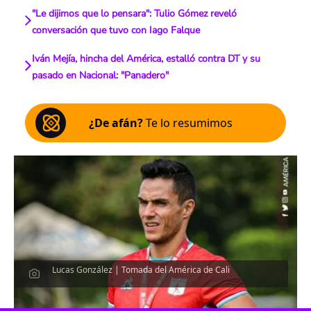
"Le dijimos que lo pensara": Tulio Gómez reveló
conversación que tuvo con Iago Falque
Iván Mejía, hincha del América, estalló contra DT y su
pasado en Nacional: "Panadero"
¿De afán?
Te lo resumimos
Lucas González | Tomada del América de Cali
Escucha el artículo