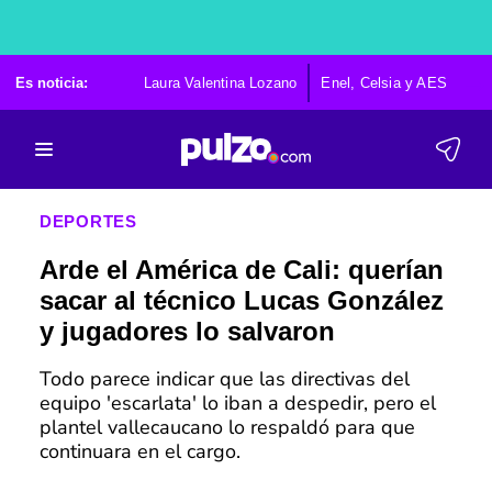
Es noticia:
Laura Valentina Lozano
Enel, Celsia y AES
Po
DEPORTES
Arde el América de Cali: querían
sacar al técnico Lucas González
y jugadores lo salvaron
Todo parece indicar que las directivas del
equipo 'escarlata' lo iban a despedir, pero el
plantel vallecaucano lo respaldó para que
continuara en el cargo.