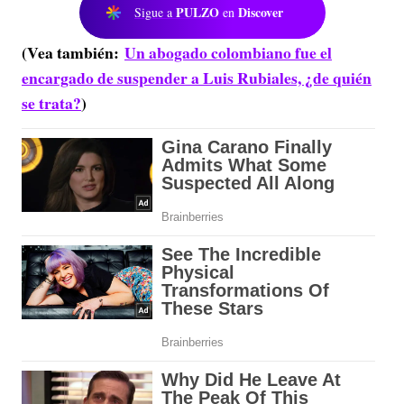
PULZO
Discover
Sigue a
en
(Vea también:
Un abogado colombiano fue el
encargado de suspender a Luis Rubiales, ¿de quién
se trata?
)