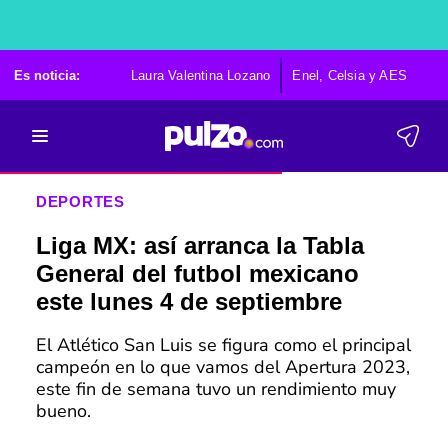
Es noticia:
Laura Valentina Lozano
Enel, Celsia y AES
Po
DEPORTES
Liga MX: así arranca la Tabla
General del futbol mexicano
este lunes 4 de septiembre
El Atlético San Luis se figura como el principal
campeón en lo que vamos del Apertura 2023,
este fin de semana tuvo un rendimiento muy
bueno.