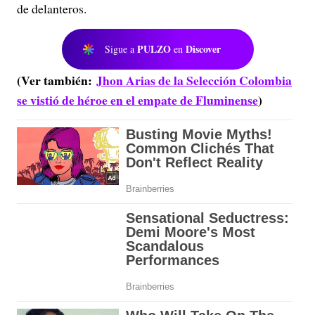
de delanteros.
PULZO
Discover
Sigue a
en
(Ver también:
Jhon Arias de la Selección Colombia
se vistió de héroe en el empate de Fluminense
)