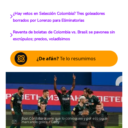
¿Hay vetos en Selección Colombia? Tres goleadores
borrados por Lorenzo para Eliminatorias
Reventa de boletas de Colombia vs. Brasil se pavonea sin
escrúpulos; precios, voladísimos
¿De afán?
Te lo resumimos
Jhon Córdoba quiere que lo convoquen y por eso sigue
marcando goles. / Getty