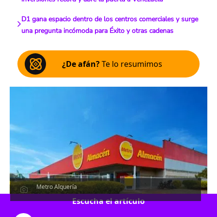
D1 gana espacio dentro de los centros comerciales y surge
una pregunta incómoda para Éxito y otras cadenas
¿De afán?
Te lo resumimos
Metro Alquería
Escucha el artículo