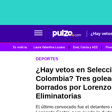
Es noticia:
Laura Valentina Lozano
Enel, Celsia y AES
Pose
DEPORTES
¿Hay vetos en Selecc
Colombia? Tres golea
borrados por Lorenzo
Eliminatorias
El último convocado fue el delantero 