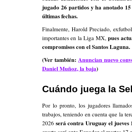
jugado 26 partidos y ha anotado 15 g
últimas fechas.
Finalmente, Harold Preciado, exfutbo
pues actu
importantes en la Liga MX,
compromisos con el Santos Laguna.
(Ver también:
Anuncian nuevo convo
Daniel Muñoz, la baja
)
Cuándo juega la Se
Por lo pronto, los jugadores llamado
trabajos, teniendo en cuenta que la te
será contra Uruguay el jueves 1
2026
cuarta será ante Ecuador el martes 17 a 