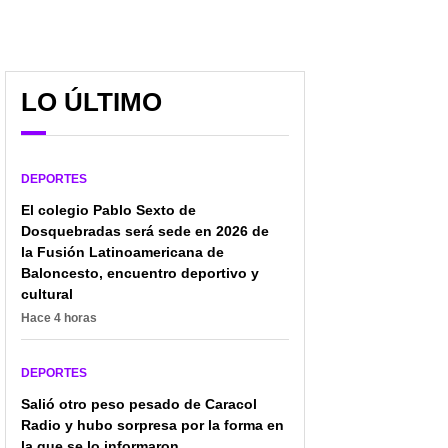
LO ÚLTIMO
DEPORTES
El colegio Pablo Sexto de
Dosquebradas será sede en 2026 de
la Fusión Latinoamericana de
Baloncesto, encuentro deportivo y
cultural
Hace 4 horas
DEPORTES
James se comió gol
Llega afilado a la
Salió otro peso pesado de Caracol
insólito antes de unirse a
'tricolor': Dávinson
Radio y hubo sorpresa por la forma en
la Selección Colombia;
Sánchez se estrenó
la que se lo informaron