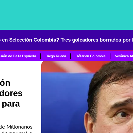
sión de De la Espriella
Diego Rueda
Dólar en Colombia
Verónica A
ión
dores
 para
de Millonarios