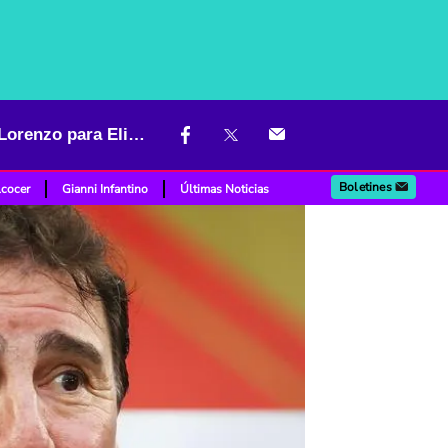
¿Hay vetos en Selección Colombia? Tres goleadores borrados por Lorenzo para Eliminatorias
Boletines
lcocer
Gianni Infantino
Últimas Noticias