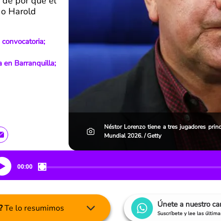
 de por qué el
 o Harold
convocatoria;
a en Barranquilla;
Néstor Lorenzo tiene a tres jugadores prin
Mundial 2026. / Getty
00:00
Únete a nuestro c
?
Te lo resumimos
Suscríbete y lee las últim