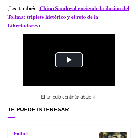
Chino Sandoval enciende la ilusión del
(Lea también:
Tolima: triplete histórico y el reto de la
Libertadores
)
P
l
a
El artículo continúa abajo
y
TE PUEDE INTERESAR
V
Fútbol
i