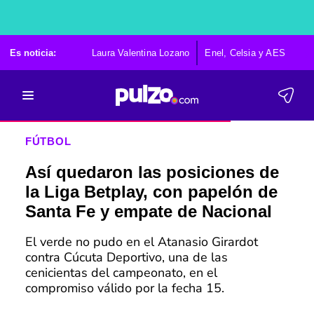
Es noticia:
Laura Valentina Lozano
Enel, Celsia y AES
Po
FÚTBOL
Así quedaron las posiciones de
la Liga Betplay, con papelón de
Santa Fe y empate de Nacional
El verde no pudo en el Atanasio Girardot
contra Cúcuta Deportivo, una de las
cenicientas del campeonato, en el
compromiso válido por la fecha 15.