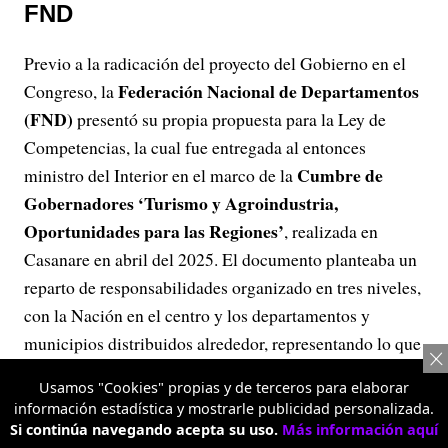
FND
Previo a la radicación del proyecto del Gobierno en el
Federación Nacional de Departamentos
Congreso, la
(FND)
presentó su propia propuesta para la Ley de
Competencias, la cual fue entregada al entonces
Cumbre de
ministro del Interior en el marco de la
Gobernadores ‘Turismo y Agroindustria,
Oportunidades para las Regiones’
, realizada en
Casanare en abril del 2025. El documento planteaba un
reparto de responsabilidades organizado en tres niveles,
con la Nación en el centro y los departamentos y
municipios distribuidos alrededor, representando lo que
la FND llamó las “competencias de gasto”.
Usamos "Cookies" propias y de terceros para elaborar
información estadística y mostrarle publicidad personalizada.
Según ese esquema, a la Nación le correspondería
Si continúa navegando acepta su uso.
Más información aquí
mantener la estabilidad macroeconómica, definir las