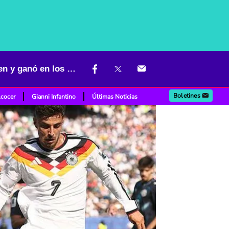
Histórica clasificación de Paraguay frente a Alemania: hizo todo bien y ganó en los penaltis
Boletines
lcocer
Gianni Infantino
Últimas Noticias