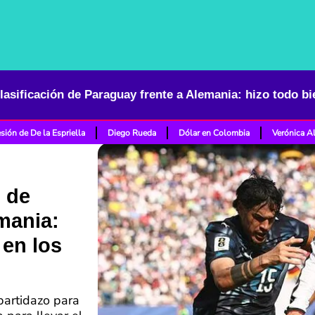
sión de De la Espriella
Diego Rueda
Dólar en Colombia
Verónica A
n de
mania:
 en los
partidazo para