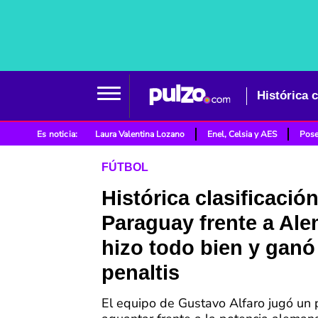
Es noticia:
Laura Valentina Lozano
Enel, Celsia y AES
Pose
FÚTBOL
Histórica clasificació
Paraguay frente a Ale
hizo todo bien y ganó
penaltis
El equipo de Gustavo Alfaro jugó un 