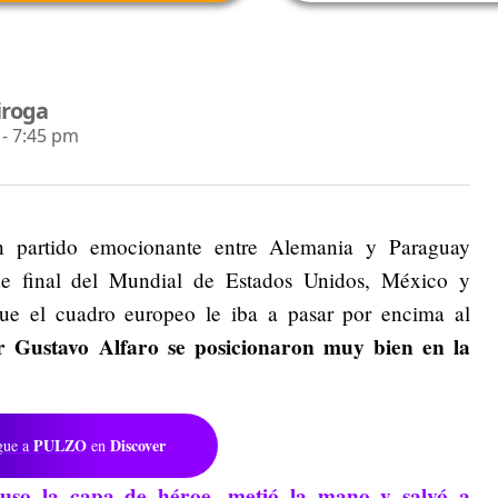
iroga
- 7:45 pm
un partido emocionante entre Alemania y Paraguay
 de final del Mundial de Estados Unidos, México y
e el cuadro europeo le iba a pasar por encima al
or Gustavo Alfaro se posicionaron muy bien en la
PULZO
Discover
gue a
en
uso la capa de héroe, metió la mano y salvó a