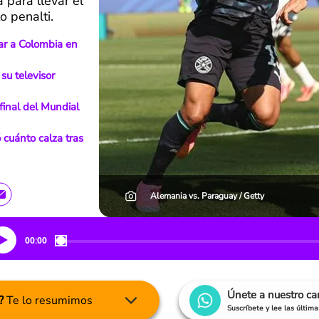
 para llevar el
o penalti.
ar a Colombia en
su televisor
final del Mundial
 cuánto calza tras
Alemania vs. Paraguay / Getty
00:00
Únete a nuestro c
?
Te lo resumimos
Suscríbete y lee las últim