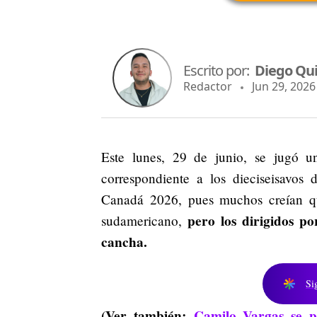
Escrito por:
Diego Qu
Redactor
Jun 29, 2026 
Este lunes, 29 de junio, se jugó 
correspondiente a los dieciseisavos
Canadá 2026, pues muchos creían qu
pero los dirigidos p
sudamericano,
cancha.
Si
(Ver también:
Camilo Vargas se p