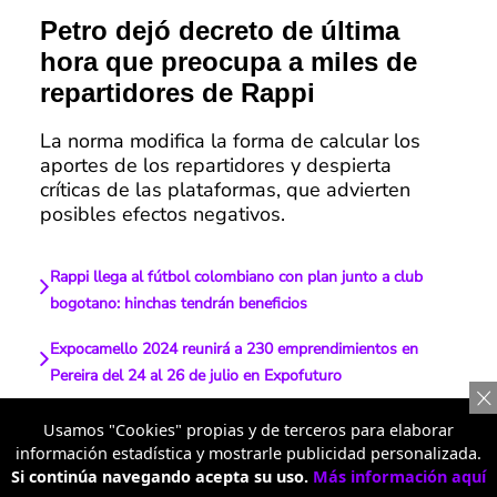
Petro dejó decreto de última
hora que preocupa a miles de
repartidores de Rappi
La norma modifica la forma de calcular los
aportes de los repartidores y despierta
críticas de las plataformas, que advierten
posibles efectos negativos.
Rappi llega al fútbol colombiano con plan junto a club
bogotano: hinchas tendrán beneficios
Expocamello 2024 reunirá a 230 emprendimientos en
Pereira del 24 al 26 de julio en Expofuturo
El "boom" de las mascotas en Colombia: cómo el amor
Usamos "Cookies" propias y de terceros para elaborar
animal revoluciona la economía y transforma familias
información estadística y mostrarle publicidad personalizada.
Si continúa navegando acepta su uso.
Más información aquí
Rappi vs. SIC: el fallo que redefine las reglas y