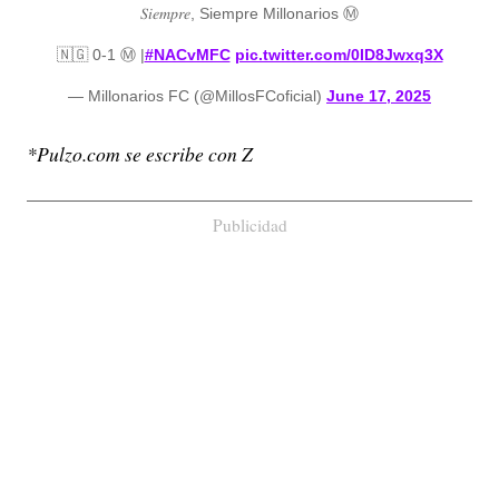
𝑆𝑖𝑒𝑚𝑝𝑟𝑒, Siempre Millonarios Ⓜ
🇳🇬 0-1 Ⓜ |
#NACvMFC
pic.twitter.com/0ID8Jwxq3X
— Millonarios FC (@MillosFCoficial)
June 17, 2025
*Pulzo.com se escribe con Z
Publicidad