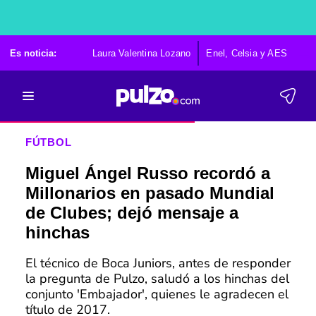
Es noticia:
Laura Valentina Lozano
Enel, Celsia y AES
Po
FÚTBOL
Miguel Ángel Russo recordó a
Millonarios en pasado Mundial
de Clubes; dejó mensaje a
hinchas
El técnico de Boca Juniors, antes de responder
la pregunta de Pulzo, saludó a los hinchas del
conjunto 'Embajador', quienes le agradecen el
título de 2017.