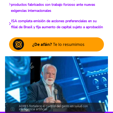
productos fabricados con trabajo forzoso ante nuevas
exigencias internacionales
ISA completa emisión de acciones preferenciales en su
filial de Brasil y fija aumento de capital sujeto a aprobación
¿De afán?
Te lo resumimos
ADRES fortalece el control del gasto en salud con
inteligencia artificial