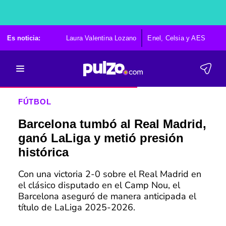
Es noticia:
Laura Valentina Lozano
Enel, Celsia y AES
Po
FÚTBOL
Barcelona tumbó al Real Madrid,
ganó LaLiga y metió presión
histórica
Con una victoria 2-0 sobre el Real Madrid en
el clásico disputado en el Camp Nou, el
Barcelona aseguró de manera anticipada el
título de LaLiga 2025-2026.