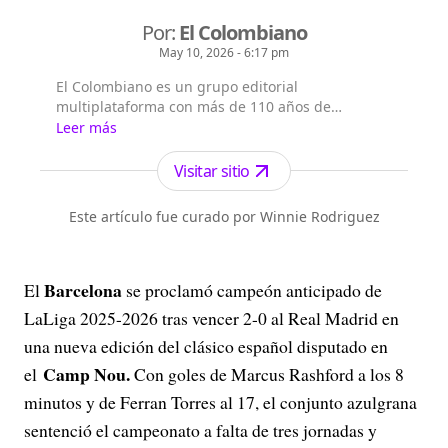
Por:
El Colombiano
May 10, 2026 - 6:17 pm
El Colombiano es un grupo editorial
multiplataforma con más de 110 años de
existencia. Nació en la ciudad de Medellín en
Leer más
Antioquia. Fundado el 6 de febrero de 1912 por
Francisco de Paula Pérez, se ha especializado en
Visitar sitio
la investigación y generación de contenidos
periodísticos para diferentes plataformas en las
Este artículo fue curado por Winnie Rodriguez
que provee a las audiencias de piezas mult...
Barcelona
El
se proclamó campeón anticipado de
LaLiga 2025-2026 tras vencer 2-0 al Real Madrid en
una nueva edición del clásico español disputado en
Camp Nou.
el
Con goles de Marcus Rashford a los 8
minutos y de Ferran Torres al 17, el conjunto azulgrana
sentenció el campeonato a falta de tres jornadas y