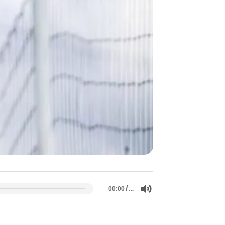
/
…
00:00