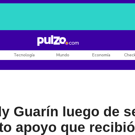
Posesión de De la Espriella
Diego Rueda
Dólar en Colombia
Tecnología
Mundo
Economía
Chec
y Guarín luego de s
to apoyo que recibió