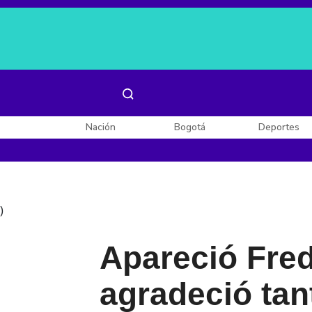
Es noticia:
Laura Valentina Lozano
Enel, Celsia y AES
Nación
Bogotá
Deportes
)
Apareció Fred
agradeció tan