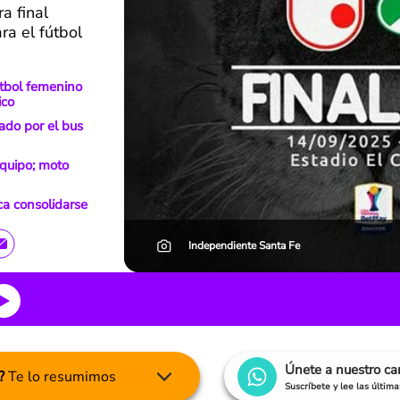
a final
ra el fútbol
fútbol femenino
ico
lado por el bus
equipo; moto
ca consolidarse
Independiente Santa Fe
Únete a nuestro c
?
Te lo resumimos
Suscríbete y lee las últim