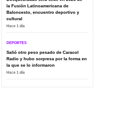
la Fusión Latinoamericana de
Baloncesto, encuentro deportivo y
cultural
Hace 1 día
DEPORTES
Salió otro peso pesado de Caracol
Radio y hubo sorpresa por la forma en
la que se lo informaron
Hace 1 día
¡Universidad del Quindío
Contrarreloj en Vuelta a
impulsa los E-Sports!
España puso en aprietos
Así transforman la
a Jonas Vingegaard; así
educación y la vida
quedó la general
estudiantil en Colombia