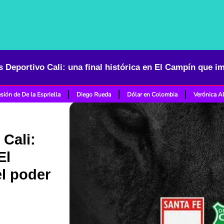
sión de De la Espriella
Diego Rueda
Dólar en Colombia
Verónica A
 Cali:
El
l poder