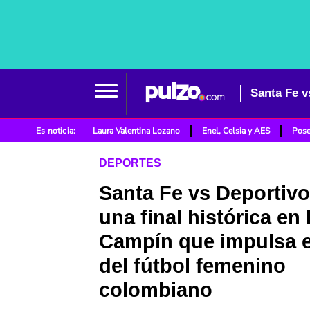
Es noticia:
Laura Valentina Lozano
Enel, Celsia y AES
Pose
DEPORTES
Santa Fe vs Deportivo
una final histórica en 
Campín que impulsa e
del fútbol femenino
colombiano