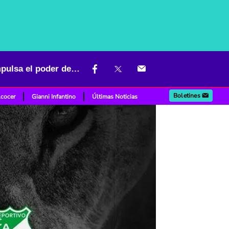
Santa Fe vs Deportivo Cali: una final histórica en El Campín que impulsa el poder del fútbol femenino colombiano
Boletines
lcocer
Gianni Infantino
Últimas Noticias