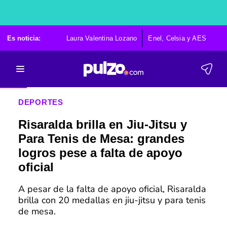
Es noticia:
Laura Valentina Lozano
Enel, Celsia y AES
Po
DEPORTES
Risaralda brilla en Jiu-Jitsu y
Para Tenis de Mesa: grandes
logros pese a falta de apoyo
oficial
A pesar de la falta de apoyo oficial, Risaralda
brilla con 20 medallas en jiu-jitsu y para tenis
de mesa.