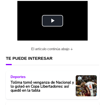
P
l
a
El artículo continúa abajo
y
TE PUEDE INTERESAR
V
Deportes
i
Tolima tomó venganza de Nacional y
lo goleó en Copa Libertadores: así
d
quedó en la tabla
e