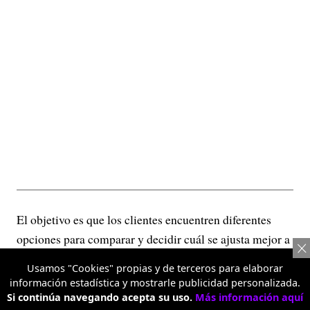
El objetivo es que los clientes encuentren diferentes
opciones para comparar y decidir cuál se ajusta mejor a
sus necesidades y a su presupuesto.
Usamos "Cookies" propias y de terceros para elaborar
información estadística y mostrarle publicidad personalizada.
Si continúa navegando acepta su uso.
Más información aquí
El ahorro como parte de la