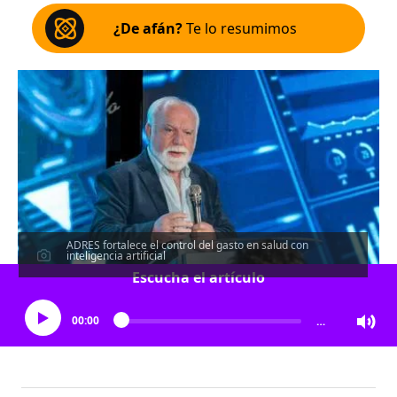
¿De afán?
Te lo resumimos
ADRES fortalece el control del gasto en salud con
inteligencia artificial
Escucha el artículo
00:00
…