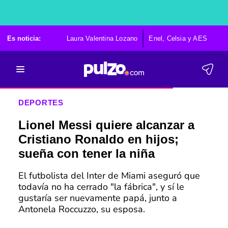
Es noticia:
Laura Valentina Lozano
Enel, Celsia y AES
Po
DEPORTES
Lionel Messi quiere alcanzar a
Cristiano Ronaldo en hijos;
sueña con tener la niña
El futbolista del Inter de Miami aseguró que
todavía no ha cerrado "la fábrica", y sí le
gustaría ser nuevamente papá, junto a
Antonela Roccuzzo, su esposa.