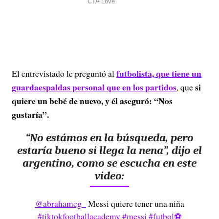
futbolista, que tiene un
El entrevistado le preguntó al
guardaespaldas personal que en los partidos
si
, que
quiere un bebé de nuevo, y
él aseguró: “Nos
gustaría”.
“No estámos en la búsqueda, pero
estaría bueno si llega la nena”, dijo el
argentino, como se escucha en este
video:
@abrahamcg_
Messi quiere tener una niña
#tiktokfootballacademy
#messi
#futbol⚽️