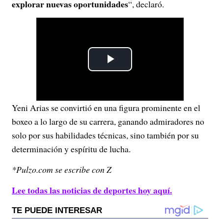
explorar nuevas oportunidades
“, declaró.
P
l
Yeni Arias se convirtió en una figura prominente en el
a
boxeo a lo largo de su carrera, ganando admiradores no
y
solo por sus habilidades técnicas, sino también por su
determinación y espíritu de lucha.
V
*Pulzo.com se escribe con Z
i
Lee todas las noticias de deportes hoy aquí.
d