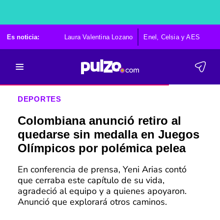
Es noticia:
Laura Valentina Lozano
Enel, Celsia y AES
Po
DEPORTES
Colombiana anunció retiro al
quedarse sin medalla en Juegos
Olímpicos por polémica pelea
En conferencia de prensa, Yeni Arias contó
que cerraba este capítulo de su vida,
agradeció al equipo y a quienes apoyaron.
Anunció que explorará otros caminos.