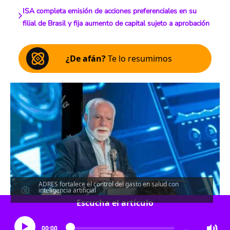
ISA completa emisión de acciones preferenciales en su
filial de Brasil y fija aumento de capital sujeto a aprobación
¿De afán?
Te lo resumimos
ADRES fortalece el control del gasto en salud con
inteligencia artificial
Escucha el artículo
00:00
…