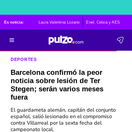
Es noticia:
Laura Valentina Lozano
Enel, Celsia y AES
Po
DEPORTES
Barcelona confirmó la peor
noticia sobre lesión de Ter
Stegen; serán varios meses
fuera
El guardameta alemán, capitán del conjunto
español, salió lesionado en el compromiso
contra Villarreal por la sexta fecha del
campeonato local.