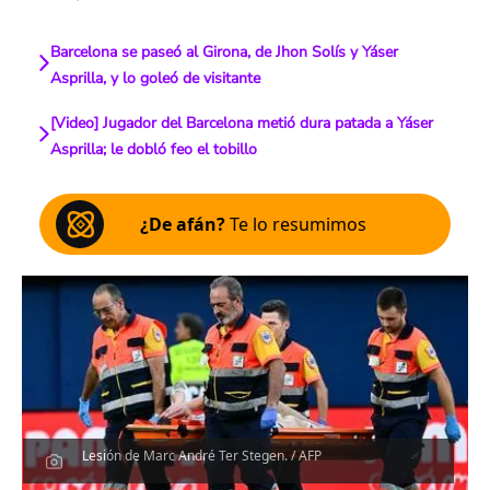
Barcelona se paseó al Girona, de Jhon Solís y Yáser
Asprilla, y lo goleó de visitante
[Video] Jugador del Barcelona metió dura patada a Yáser
Asprilla; le dobló feo el tobillo
¿De afán?
Te lo resumimos
Lesión de Marc André Ter Stegen. / AFP