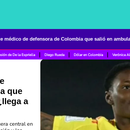
sión de De la Espriella
Diego Rueda
Dólar en Colombia
Verónica A
e
ia que
llega a
era central en