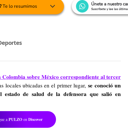
Únete a nuestro c
?
Te lo resumimos
Suscríbete y lee las últim
Deportes
ión Colombia sobre México correspondiente al tercer
se conoció un
as locales ubicadas en el primer lugar,
l estado de salud de la defensora que salió en
PULZO
Discover
gue a
en