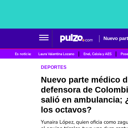
Es noticia:
Laura Valentina Lozano
Enel, Celsia y AES
Pose
DEPORTES
Nuevo parte médico d
defensora de Colomb
salió en ambulancia; ¿
los octavos?
Yunaira López, quien oficia como zagu