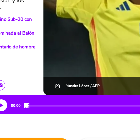
sión y los
a.
nino Sub-20 con
ominada al Balón
ntario de hombre
Yunaira López / AFP
00:00