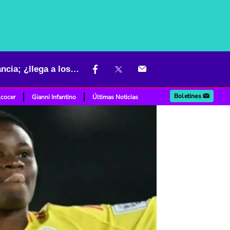
Nuevo parte médico de defensora de Colombia que salió en ambulancia; ¿llega a los octavos?
Boletines
lcocer
Gianni Infantino
Últimas Noticias