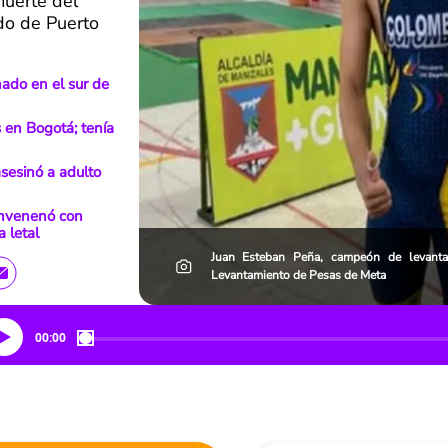
muerte del
ndo de Puerto
ado en el sur de
 en Bogotá; tenía
asesinó a adulto
envenenó con
a letal
Juan Esteban Peña, campeón de levanta
Levantamiento de Pesas de Meta
00:00