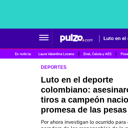
Es noticia:
Laura Valentina Lozano
Enel, Celsia y AES
Pose
DEPORTES
Luto en el deporte
colombiano: asesinar
tiros a campeón nacio
promesa de las pesas
Por ahora investigan lo ocurrido para 