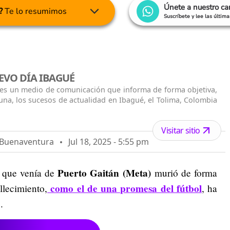
Únete a nuestro c
?
Te lo resumimos
Suscríbete y lee las últim
EVO DÍA IBAGUÉ
 es un medio de comunicación que informa de forma objetiva,
una, los sucesos de actualidad en Ibagué, el Tolima, Colombia
Visitar sitio
o Buenaventura
Jul 18, 2025 - 5:55 pm
Puerto Gaitán (Meta)
que venía de
murió de forma
como el de una promesa del fútbol
allecimiento,
, ha
e
.