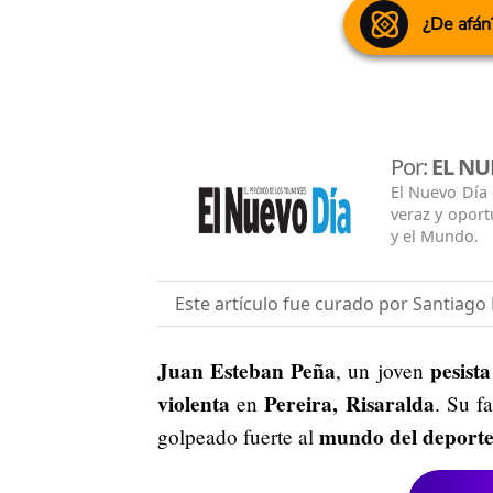
¿De afán
Por:
EL NU
El Nuevo Día
veraz y oport
y el Mundo.
Este artículo fue curado por Santiag
Juan Esteban Peña
pesista
, un joven
violenta
Pereira, Risaralda
en
. Su f
mundo del deport
golpeado fuerte al