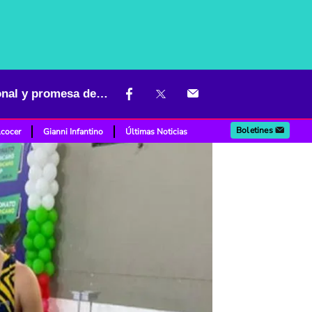
Luto en el deporte colombiano: asesinaron a tiros a campeón nacional y promesa de las pesas
Boletines
lcocer
Gianni Infantino
Últimas Noticias