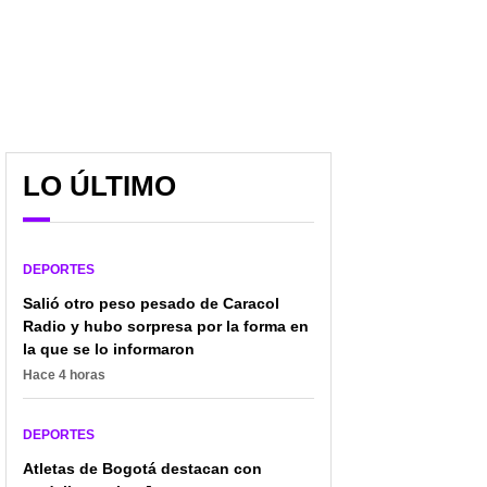
LO ÚLTIMO
Conmoción en Tour de
Pogacar rompió el Tour
Francia por muerte de
de Francia y dio golpe a
promesa del ciclismo; le
favoritos: así quedó la
DEPORTES
rindieron homenaje
general tras etapa 12
Salió otro peso pesado de Caracol
Radio y hubo sorpresa por la forma en
la que se lo informaron
Hace 4 horas
DEPORTES
Atletas de Bogotá destacan con