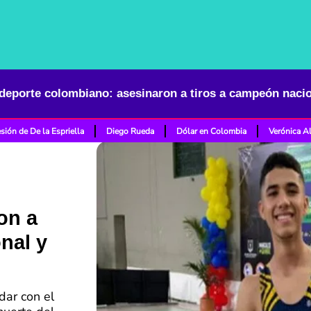
sión de De la Espriella
Diego Rueda
Dólar en Colombia
Verónica A
on a
nal y
dar con el