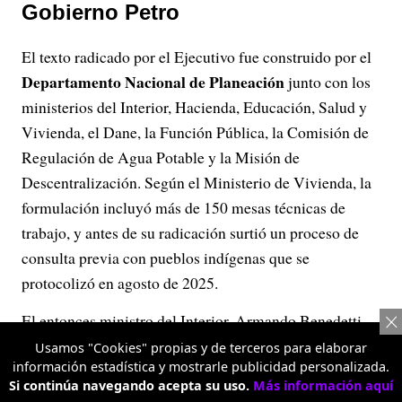
Gobierno Petro
El texto radicado por el Ejecutivo fue construido por el
Departamento Nacional de Planeación
junto con los
ministerios del Interior, Hacienda, Educación, Salud y
Vivienda, el Dane, la Función Pública, la Comisión de
Regulación de Agua Potable y la Misión de
Descentralización. Según el Ministerio de Vivienda, la
formulación incluyó más de 150 mesas técnicas de
trabajo, y antes de su radicación surtió un proceso de
consulta previa con pueblos indígenas que se
protocolizó en agosto de 2025.
El entonces ministro del Interior, Armando Benedetti,
explicó que la reforma implicaba cerca de $ 50 billones
Usamos "Cookies" propias y de terceros para elaborar
información estadística y mostrarle publicidad personalizada.
adicionales para las regiones durante los próximos 12
Si continúa navegando acepta su uso.
Más información aquí
años. El borrador de Proyecto de Ley de Competencias,