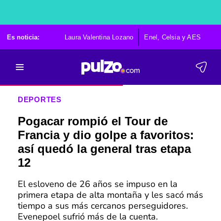
Es noticia:
Laura Valentina Lozano
Enel, Celsia y AES
Po
DEPORTES
Pogacar rompió el Tour de
Francia y dio golpe a favoritos:
así quedó la general tras etapa
12
El esloveno de 26 años se impuso en la
primera etapa de alta montaña y les sacó más
tiempo a sus más cercanos perseguidores.
Evenepoel sufrió más de la cuenta.