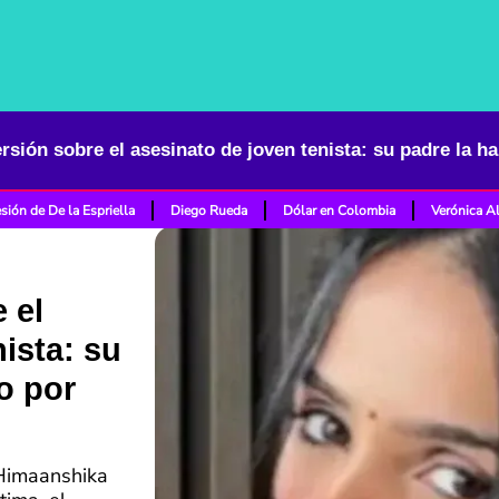
sión de De la Espriella
Diego Rueda
Dólar en Colombia
Verónica A
 el
ista: su
o por
 Himaanshika