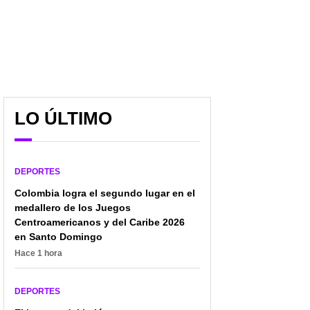
LO ÚLTIMO
DEPORTES
Colombia logra el segundo lugar en el
medallero de los Juegos
Centroamericanos y del Caribe 2026
Denuncian a Lamine
Wimbledon tiene nuevo
en Santo Domingo
Yamal por contratar
campeón: Jannik Sinner
personas con enanismo
Hace 1 hora
venció a Alcaraz y se
en su fiesta de
metió entre las leyendas
cumpleaños: 2
DEPORTES
colombianos lo vieron