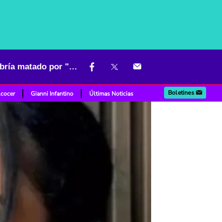
Aparece versión sobre el asesinato de joven tenista: su padre la habría matado por "envidia"
Boletines
lcocer
Gianni Infantino
Últimas Noticias