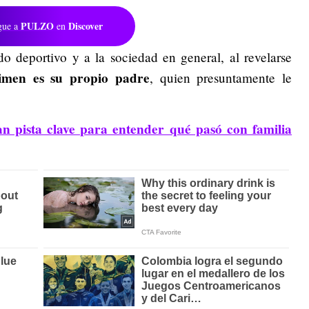
PULZO
Discover
gue a
en
 deportivo y a la sociedad en general, al revelarse
rimen es su propio padre
, quien presuntamente le
n pista clave para entender qué pasó con familia