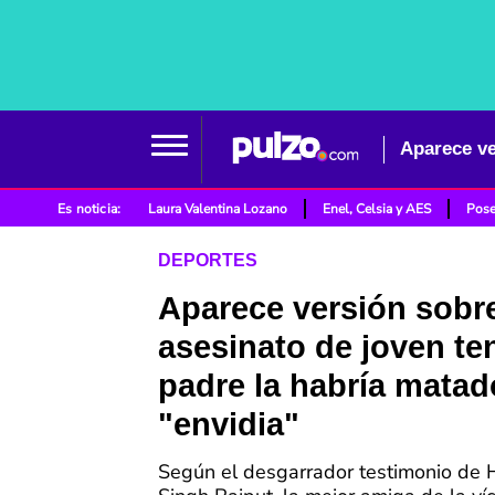
Es noticia:
Laura Valentina Lozano
Enel, Celsia y AES
Pose
DEPORTES
Aparece versión sobre
asesinato de joven ten
padre la habría matad
"envidia"
Según el desgarrador testimonio de