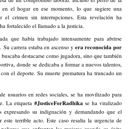
ba en el hogar en ese momento, lo que sugiere una
tar el crimen sin interrupciones. Esta revelación ha
a fortalecido el llamado a la justicia.
da que había trabajado intensamente para abrirse
era reconocida por
. Su carrera estaba en ascenso y
o buscaba destacarse como jugadora, sino que también
rtiva, donde se dedicaba a formar a nuevos talentos,
con el deporte. Su muerte prematura ha truncado un
de usuarios en redes sociales, se ha movilizado para
#JusticeForRadhika
e. La etiqueta
se ha viralizado
as expresando su indignación y demandando que el
este terrible acto. Este caso resalta la urgencia de
 peligros que enfrentan las mujeres cuando su éxito