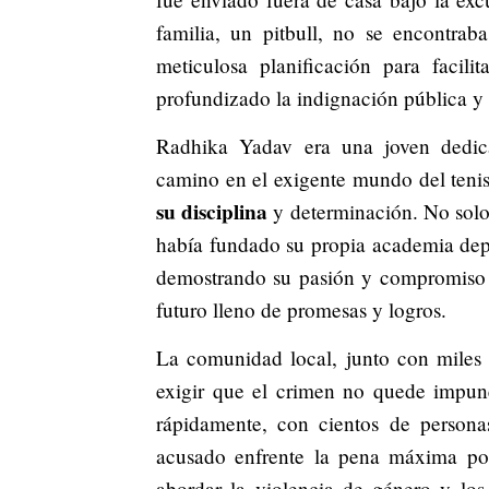
familia, un pitbull, no se encontra
meticulosa planificación para facili
profundizado la indignación pública y h
Radhika Yadav era una joven dedica
camino en el exigente mundo del tenis
su disciplina
y determinación. No sol
había fundado su propia academia depo
demostrando su pasión y compromiso 
futuro lleno de promesas y logros.
La comunidad local, junto con miles 
exigir que el crimen no quede impun
rápidamente, con cientos de person
acusado enfrente la pena máxima por 
abordar la violencia de género y los