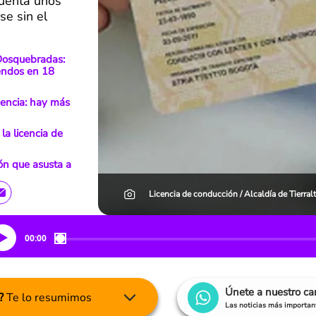
cuenta unos
e sin el
 Dosquebradas:
endos en 18
cencia: hay más
a licencia de
ión que asusta a
Licencia de conducción / Alcaldía de Tierral
00:00
Únete a nuestro c
?
Te lo resumimos
Las noticias más important