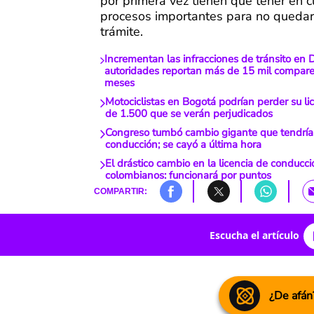
por primera vez tienen que tener en 
procesos importantes para no quedars
trámite.
Incrementan las infracciones de tránsito en
autoridades reportan más de 15 mil compar
meses
Motociclistas en Bogotá podrían perder su li
de 1.500 que se verán perjudicados
Congreso tumbó cambio gigante que tendría l
conducción; se cayó a última hora
El drástico cambio en la licencia de conducc
colombianos: funcionará por puntos
COMPARTIR:
Escucha el artículo
¿De afán