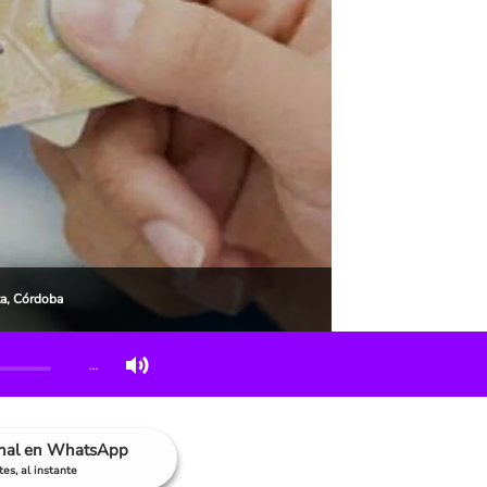
ta, Córdoba
…
anal en WhatsApp
es, al instante