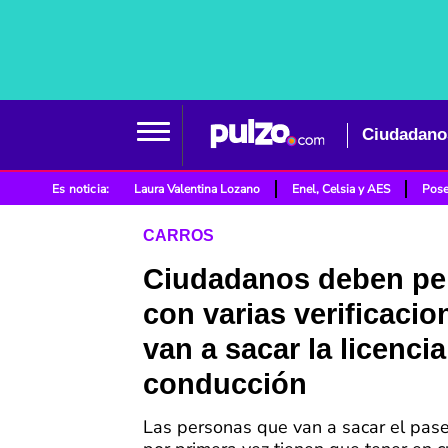
Es noticia:
Laura Valentina Lozano
Enel, Celsia y AES
Pose
CARROS
Ciudadanos deben pel
con varias verificacio
van a sacar la licenci
conducción
Las personas que van a sacar el pas