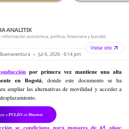
A ANALITIK
 información económica, política, financiera y bursátil
Visitar sitio
o Buenaventura
Jul 6, 2026 - 6:14 pm
conducción
por primera vez mantiene una alta
mente en Bogotá
, donde este documento se ha
a ampliar las alternativas de movilidad y acceder a
 desplazamiento.
PULZO
Discover
gue a
en
cción se condiciona para mayores de 65 años: