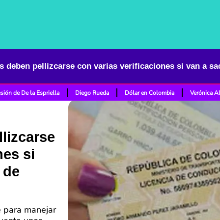
sión de De la Espriella
Diego Rueda
Dólar en Colombia
Verónica A
lizcarse
nes si
a de
e para manejar