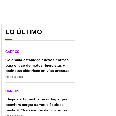
LO ÚLTIMO
CARROS
Colombia establece nuevas normas
para el uso de motos, bicicletas y
Esta es la peligrosa
Más de 8.400 unidades:
patinetas eléctricas en vías urbanas
práctica que aún ponen
este es el carro que más
Hace 3 días
en riesgo miles de
se matricula en
motociclistas en
Colombia en este 2026
Colombia
CARROS
Llegará a Colombia tecnología que
permitirá cargar carros eléctricos
hasta 70 % en menos de 5 minutos