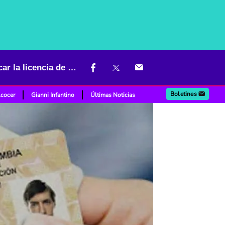
Ciudadanos deben pellizcarse con varias verificaciones si van a sacar la licencia de conducción
Boletines
lcocer
Gianni Infantino
Últimas Noticias