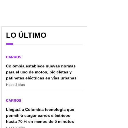
LO ÚLTIMO
Bogotá realizará jornada
Dueños de carros
gratuita de capacitación
eléctricos deberán
para motociclistas sobre
revisar esto antes de
seguridad vial y
asegurar su vehículo: es
CARROS
normatividad el 27 de
dato clave
junio
Colombia establece nuevas normas
para el uso de motos, bicicletas y
patinetas eléctricas en vías urbanas
Hace 3 días
CARROS
Llegará a Colombia tecnología que
permitirá cargar carros eléctricos
hasta 70 % en menos de 5 minutos