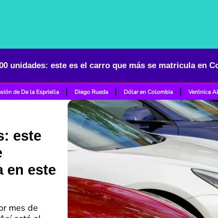
sión de De la Espriella
Diego Rueda
Dólar en Colombia
Verónica A
: este
e
 en este
jor mes de