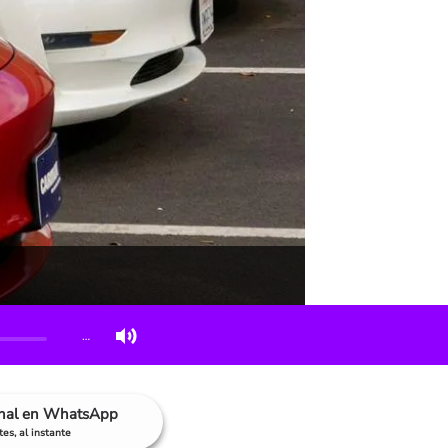
…
anal en WhatsApp
es, al instante