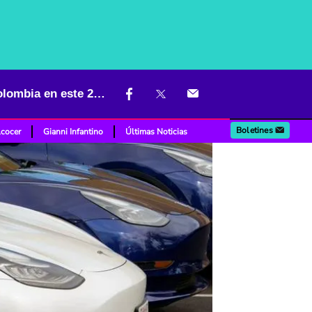
Más de 8.400 unidades: este es el carro que más se matricula en Colombia en este 2026
Boletines
lcocer
Gianni Infantino
Últimas Noticias