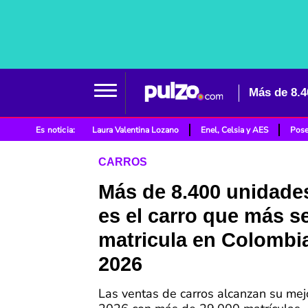
Es noticia:
Laura Valentina Lozano
Enel, Celsia y AES
Pose
CARROS
Más de 8.400 unidades
es el carro que más s
matricula en Colombia
2026
Las ventas de carros alcanzan su me