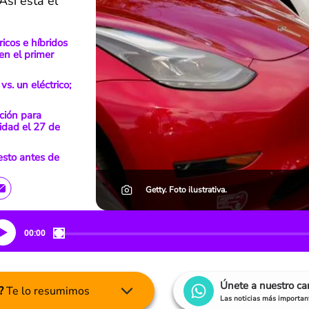
sí está el
icos e híbridos
n el primer
s. un eléctrico;
ación para
vidad el 27 de
esto antes de
Getty. Foto ilustrativa.
00:00
Únete a nuestro c
?
Te lo resumimos
Las noticias más important