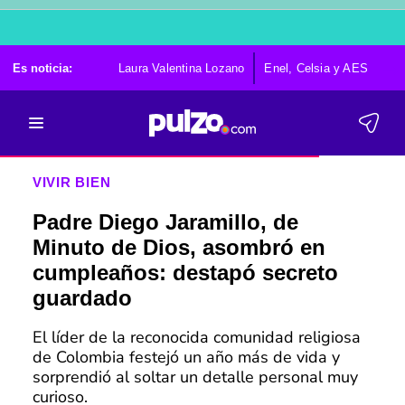
Es noticia:
Laura Valentina Lozano
Enel, Celsia y AES
Po
VIVIR BIEN
Padre Diego Jaramillo, de
Minuto de Dios, asombró en
cumpleaños: destapó secreto
guardado
El líder de la reconocida comunidad religiosa
de Colombia festejó un año más de vida y
sorprendió al soltar un detalle personal muy
curioso.