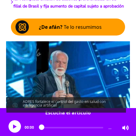
filial de Brasil y fija aumento de capital sujeto a aprobación
¿De afán?
Te lo resumimos
ADRES fortalece el control del gasto en salud con
inteligencia artificial
Escucha el artículo
00:00
…